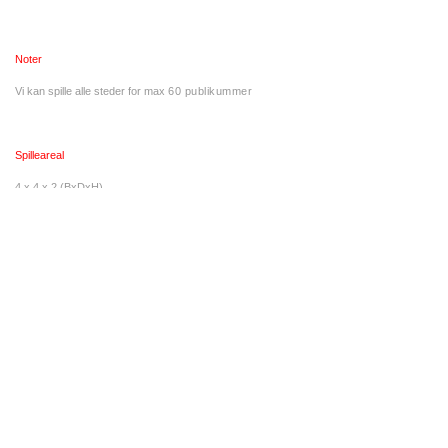
Noter
Vi kan spille alle steder for max
60 publikummer
Spilleareal
4 x 4 x 2 (BxDxH)
Tekniske specifikationer
230 V
Opstillingstid
1,5 timer
Nedtagningstid