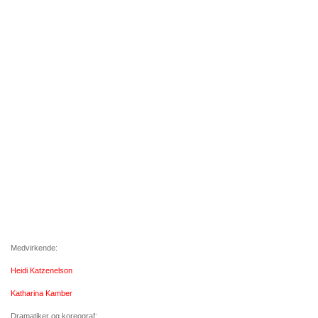
Medvirkende:
Heidi Katzenelson
Katharina Kamber
Dramatiker og koreograf: